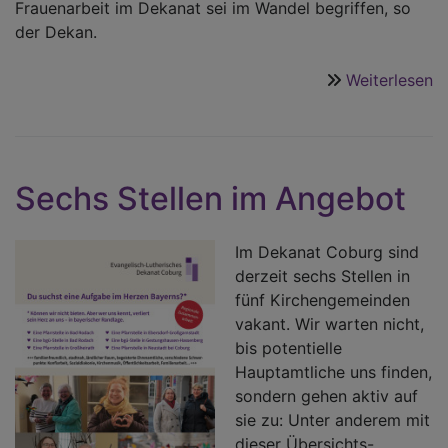
Frauenarbeit im Dekanat sei im Wandel begriffen, so
der Dekan.
Weiterlesen
ü
F
s
u
v
Sechs Stellen im Angebot
Im Dekanat Coburg sind
derzeit sechs Stellen in
fünf Kirchengemeinden
vakant. Wir warten nicht,
bis potentielle
Hauptamtliche uns finden,
sondern gehen aktiv auf
sie zu: Unter anderem mit
dieser Übersichts-