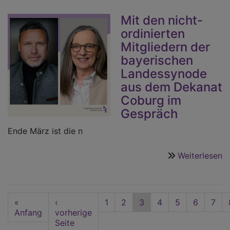
Mit den nicht-
ordinierten
Mitgliedern der
bayerischen
Landessynode
aus dem Dekanat
Coburg im
Gespräch
Ende März ist die n
Weiterlesen
ü
K
fü
d
Seitennummerierung
First
«
Vorherige
‹
Seite
1
Seite
2
Aktuelle
3
Seite
4
Seite
5
Seite
6
Seit
7
M
page
Anfang
Seite
vorherige
Seite
v
Seite
O