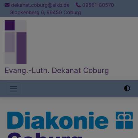
Direkt
dekanat.coburg@elkb.de
09561-80570
zum
Glockenberg 6, 96450 Coburg
Inhalt
Evang.-Luth. Dekanat Coburg
Hauptnavigation