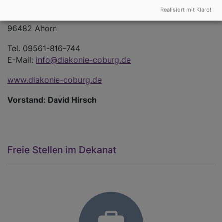
Realisiert mit Klaro!
Alte Straße 5
96482 Ahorn
Tel. 09561-816-744
E-Mail:
info@diakonie-coburg.de
www.diakonie-coburg.de
Vorstand: David Hirsch
Freie Stellen im Dekanat