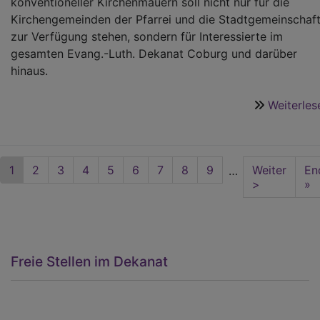
konventioneller Kirchenmauern soll nicht nur für die
Kirchengemeinden der Pfarrei und die Stadtgemeinschaf
zur Verfügung stehen, sondern für Interessierte im
gesamten Evang.-Luth. Dekanat Coburg und darüber
hinaus.
Weiterles
Seitennummerierung
Aktuelle
1
Seite
2
Seite
3
Seite
4
Seite
5
Seite
6
Seite
7
Seite
8
Seite
9
Nächste
Weiter
La
En
…
Seite
Seite
>
pa
»
Freie Stellen im Dekanat