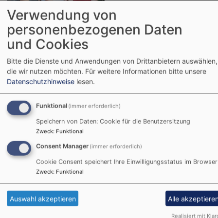
Kindern“ gewinnt
Verwendung von
Familienkarussell der Evangelischen
personenbezogenen Daten
Kirche Deutschland
und Cookies
Die Freude ist groß trotz des belastenden Themas, das
hinter dem Projekt „Trauer & Trost“ steckt: Pfarrerin Esthe
Bitte die Dienste und Anwendungen von Drittanbietern auswählen,
die wir nutzen möchten.
Für weitere Informationen bitte unsere
Goldammer, Alexandra Ludwig und Religionspädagogin
Datenschutzhinweise
lesen.
Hanna Kurz-Schneider aus dem Evang.-Luth. Dekanat
Coburg sind vom Familienkarussell „Familie leben“ der
Funktional
(immer erforderlich)
Evangelischen Kirche in Deutschland ausgezeichnet
worden.
Speichern von Daten: Cookie für die Benutzersitzung
Zweck
:
Funktional
Weiterles
Consent Manager
(immer erforderlich)
Cookie Consent speichert Ihre Einwilligungsstatus im Browser
Zweck
:
Funktional
Die Beziehung zwischen
Auswahl akzeptieren
Alle akzeptiere
Mensch und Tier
Realisiert mit Klar