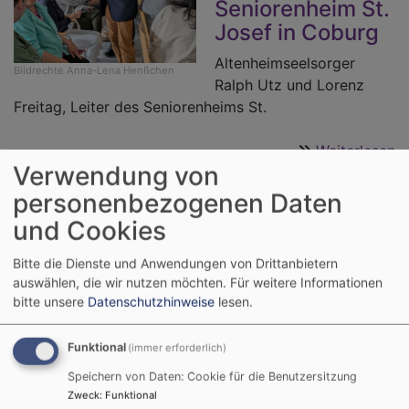
Seniorenheim St.
Josef in Coburg
Altenheimseelsorger
Bildrechte
Anna-Lena Henßchen
Ralph Utz und Lorenz
Freitag, Leiter des Seniorenheims St.
Weiterlesen
ü
Verwendung von
E
D
personenbezogenen Daten
d
und Cookies
a
„Jona - Gott schenkt neue
Bitte die Dienste und Anwendungen von Drittanbietern
Chancen!“
auswählen, die wir nutzen möchten.
Für weitere Informationen
bitte unsere
Datenschutzhinweise
lesen.
Mit diesem Tagesthema
Funktional
(immer erforderlich)
begrüßte die Kirche
Speichern von Daten: Cookie für die Benutzersitzung
Kunterbunt am 9. Mai
Zweck
:
Funktional
2026 ihre Gäste. Mehrere