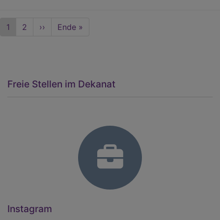
fa
st
Seitennummerierung
Aktuelle
1
Seite
2
Nächste
››
Last
Ende »
S
Seite
Seite
page
Freie Stellen im Dekanat
Instagram