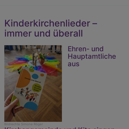
C
Kinderkirchenlieder –
immer und überall
Ehren- und
Hauptamtliche
aus
Bildrechte
Simone Röger