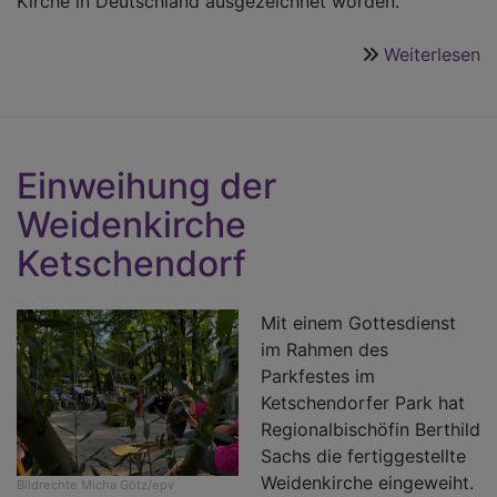
Kirche in Deutschland ausgezeichnet worden.
Weiterlesen
ü
W
k
T
en
Einweihung der
Weidenkirche
Ketschendorf
Mit einem Gottesdienst
im Rahmen des
Parkfestes im
Ketschendorfer Park hat
Regionalbischöfin Berthild
Sachs die fertiggestellte
Weidenkirche eingeweiht.
Bildrechte
Micha Götz/epv