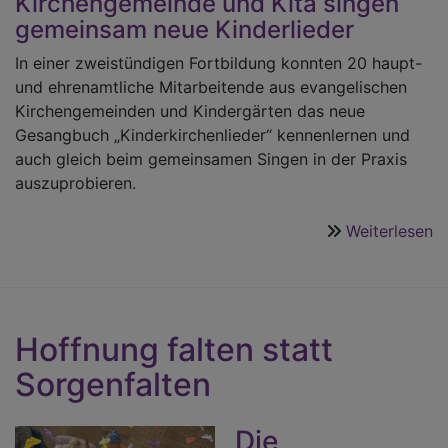
Kirchengemeinde und Kita singen
gemeinsam neue Kinderlieder
In einer zweistündigen Fortbildung konnten 20 haupt-
und ehrenamtliche Mitarbeitende aus evangelischen
Kirchengemeinden und Kindergärten das neue
Gesangbuch „Kinderkirchenlieder“ kennenlernen und
auch gleich beim gemeinsamen Singen in der Praxis
auszuprobieren.
Weiterlesen
ü
K
–
i
u
Hoffnung falten statt
üb
Sorgenfalten
Die