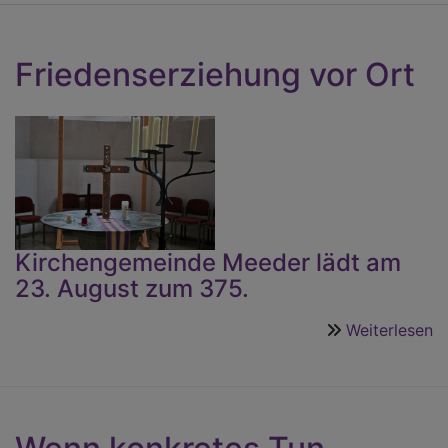
Friedenserziehung vor Ort
Kirchengemeinde Meeder lädt am
23. August zum 375.
Weiterlesen
ü
F
v
O