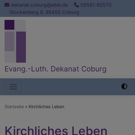
Direkt
dekanat.coburg@elkb.de
09561-80570
zum
Glockenberg 6, 96450 Coburg
Inhalt
Evang.-Luth. Dekanat Coburg
Hauptnavigation
Startseite
Kirchliches Leben
Kirchliches Leben