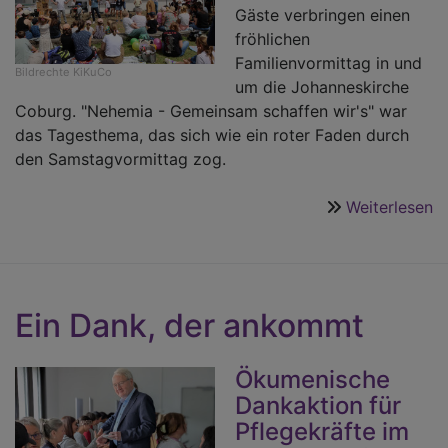
Gäste verbringen einen
fröhlichen
Familienvormittag in und
Bildrechte
KiKuCo
um die Johanneskirche
Coburg. "Nehemia - Gemeinsam schaffen wir's" war
das Tagesthema, das sich wie ein roter Faden durch
den Samstagvormittag zog.
Weiterlesen
ü
K
K
i
Ju
Ein Dank, der ankommt
Ökumenische
Dankaktion für
Pflegekräfte im