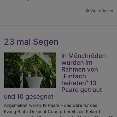
Weiterlesen
ü
E
g
vo
H
23 mal Segen
In Mönchröden
wurden im
Rahmen von
„Einfach
heiraten“ 13
Paare getraut
und 10 gesegnet
Angemeldet waren 19 Paare – das wäre für das
Evang.-Luth. Dekanat Coburg bereits ein Rekord