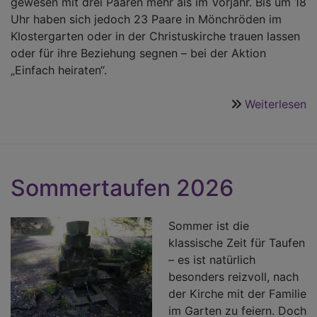
gewesen mit drei Paaren mehr als im Vorjahr. Bis um 18
Uhr haben sich jedoch 23 Paare in Mönchröden im
Klostergarten oder in der Christuskirche trauen lassen
oder für ihre Beziehung segnen – bei der Aktion
„Einfach heiraten“.
Weiterlesen
ü
2
m
S
Sommertaufen 2026
Sommer ist die
klassische Zeit für Taufen
– es ist natürlich
besonders reizvoll, nach
der Kirche mit der Familie
im Garten zu feiern. Doch