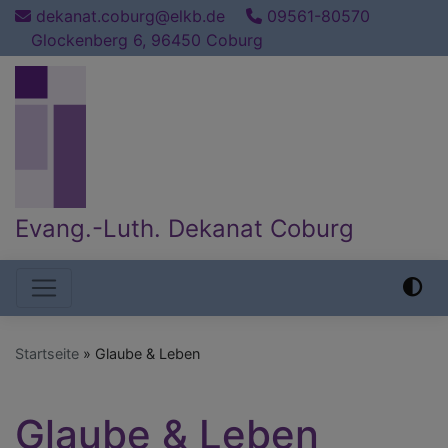
Direkt
dekanat.coburg@elkb.de
09561-80570
zum
Glockenberg 6, 96450 Coburg
Inhalt
Evang.-Luth. Dekanat Coburg
Hauptnavigation
Startseite
Glaube & Leben
Glaube & Leben