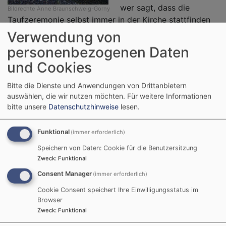
wer sagt, dass die
Bildrechte
Anne Braunschweig-Gorny
Taufzeremonie selbst immer in der Kirche stattfinden
muss? Im Dekanat Coburg bieten viele
Verwendung von
Kirchengemeinden in den Sommermonaten Tauffeste
personenbezogenen Daten
im Freien an. Zum Beispiel im Garten des
und Cookies
Gemeindehauses, im Fluss oder am Teich.
Bitte die Dienste und Anwendungen von Drittanbietern
Weiterlesen
ü
auswählen, die wir nutzen möchten.
Für weitere Informationen
S
bitte unsere
Datenschutzhinweise
lesen.
2
Funktional
(immer erforderlich)
„Einfach heiraten“ am 26.6
Speichern von Daten: Cookie für die Benutzersitzung
Zweck
:
Funktional
auch im Dekanat Coburg
Consent Manager
(immer erforderlich)
Cookie Consent speichert Ihre Einwilligungsstatus im
Kommt einfach zwischen
Browser
10 und 18 Uhr zur
Zweck
:
Funktional
Christuskirche in