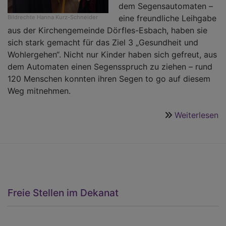
dem Segensautomaten –
eine freundliche Leihgabe
Bildrechte
Hanna Kurz-Schneider
aus der Kirchengemeinde Dörfles-Esbach, haben sie
sich stark gemacht für das Ziel 3 „Gesundheit und
Wohlergehen“. Nicht nur Kinder haben sich gefreut, aus
dem Automaten einen Segensspruch zu ziehen – rund
120 Menschen konnten ihren Segen to go auf diesem
Weg mitnehmen.
Weiterlesen
ü
S
t
G
b
A
1
Freie Stellen im Dekanat
Zi