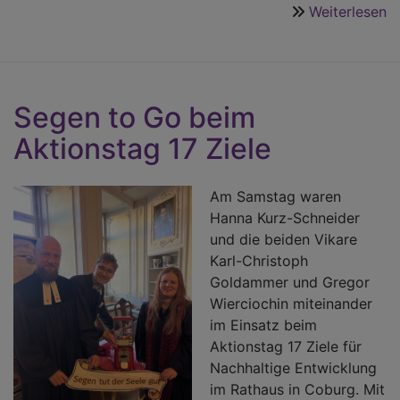
Weiterlesen
ü
Bi
e
-
e
Segen to Go beim
F
Aktionstag 17 Ziele
Am Samstag waren
Hanna Kurz-Schneider
und die beiden Vikare
Karl-Christoph
Goldammer und Gregor
Wierciochin miteinander
im Einsatz beim
Aktionstag 17 Ziele für
Nachhaltige Entwicklung
im Rathaus in Coburg. Mit