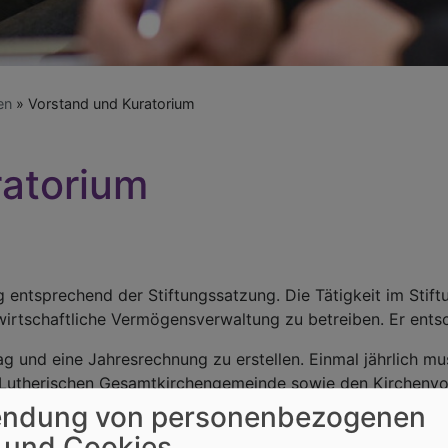
en
Vorstand und Kuratorium
ratorium
g entsprechend der Stiftungssatzung. Die Tätigkeit im Stif
 wirtschaftliche Vermögensverwaltung zu betreiben. Er ents
 und eine Jahresrechnung zu erstellen. Einmal jährlich mus
Lutherischen Gesamtkirchengemeinde sowie den Kirchenvor
eit informieren.
ndung von personenbezogenen
h zusammen aus:
 und Cookies