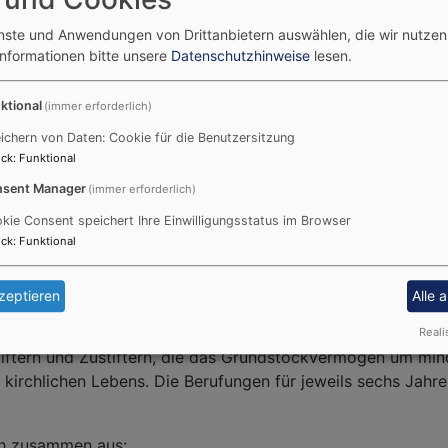
tzende)
enste und Anwendungen von Drittanbietern auswählen, die wir nutze
der Vors.)
Informationen bitte unsere
Datenschutzhinweise
lesen.
ktional
(immer erforderlich)
ichern von Daten: Cookie für die Benutzersitzung
ck
:
Funktional
sent Manager
(immer erforderlich)
kie Consent speichert Ihre Einwilligungsstatus im Browser
ck
:
Funktional
rbeit des Vorstands: Es hat ein Vorschlagsrecht zur Verwen
zeptieren
Alle 
 und nimmt die Jahresrechnung, sowie den Haushaltsvoransc
Reali
iftern und Zustiftern, die das Grundstockvermögen um min
 kirchlichen Lebens. Die Berufungen für jeweils sechs Jahr
ich zusammen aus: