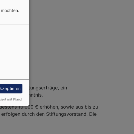
n möchten.
dung der Stiftungserträge, ein
akzeptieren
hlag zur Kenntnis.
siert mit Klaro!
destens 10.000 € erhöhen, sowie aus bis zu
e erfolgen durch den Stiftungsvorstand. Die