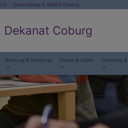
570
Glockenberg 6, 96450 Coburg
. Dekanat Coburg
Beratung & Seelsorge
Glaube & Leben
Erziehung &