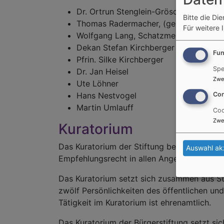
Dr. Ortrun Stenglein-Gröschel (1. Vorsi
Bitte die Di
Thomas Radermacher, (geschäftsführen
Für weitere 
Wolfgang Lang, Schatzmeister
Dekan Stefan Kirchberger
Fun
Pfrin. Silke Kirchberger
Spe
Dr. Jan Heisel
Zwe
Ute Löhner
Con
Hans Nestvogel
Martin Umlauff
Coo
Zwe
Kuratorium
Das Kuratorium der Stiftung begleitet die A
Auswahl ak
Empfehlungsrecht in allen Angelegenheiten
Das Kuratorium setzt sich zusammen aus St
zwölf Persönlichkeiten des öffentlichen und
Tätigkeit im Kuratorium ist ehrenamtlich.
Das Kuratorium der Bürgerstiftung setzt s