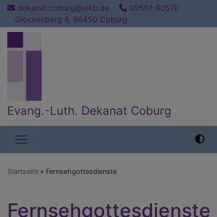
Direkt
dekanat.coburg@elkb.de
09561-80570
zum
Glockenberg 6, 96450 Coburg
Inhalt
Evang.-Luth. Dekanat Coburg
Hauptnavigation
Startseite
Fernsehgottesdienste
Fernsehgottesdienste