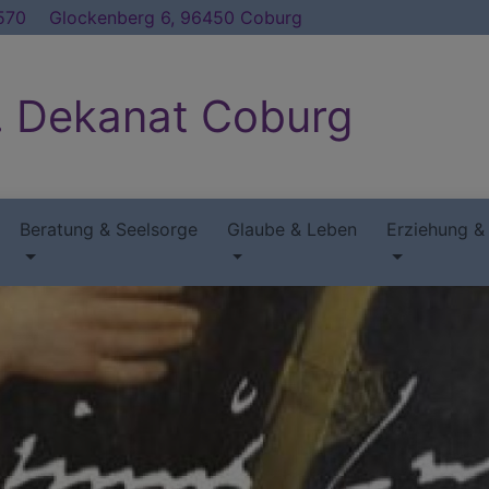
570
Glockenberg 6, 96450 Coburg
. Dekanat Coburg
Beratung & Seelsorge
Glaube & Leben
Erziehung &