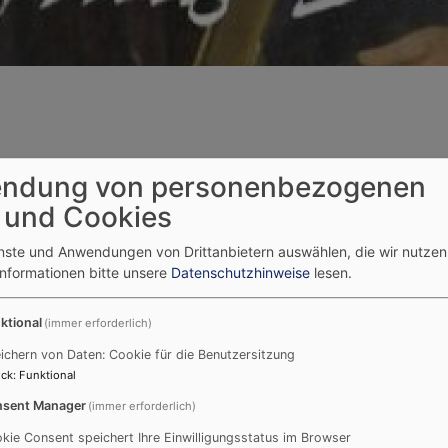
tion - Coburg
ndung von personenbezogenen
 und Cookies
enste und Anwendungen von Drittanbietern auswählen, die wir nutze
Informationen bitte unsere
Datenschutzhinweise
lesen.
de ein neues Buch in der Reihe "Orte der Reformation" in d
Dorothea Greiner, als Mitherausgeberin vorgestellt.
ktional
(immer erforderlich)
ichern von Daten: Cookie für die Benutzersitzung
urch den halbjährigen Aufenthalt Martin Luthers auf der V
ck
:
Funktional
 In der deutschlandweiten Buchreihe „Orte der Reformation
sent Manager
 informativer Bildband über Coburg erschienen.
(immer erforderlich)
kie Consent speichert Ihre Einwilligungsstatus im Browser