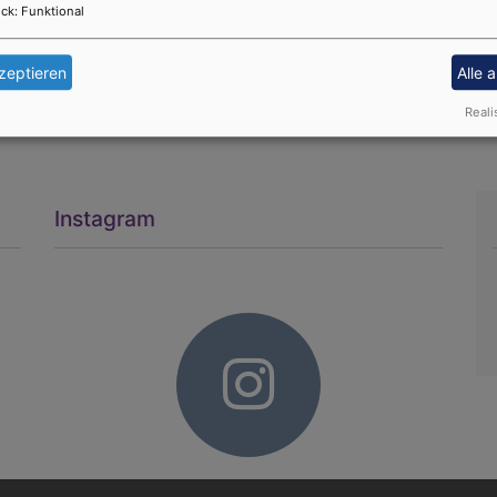
hen Buchhandel für 9,90 € erhältlich.
ck
:
Funktional
2-1
zeptieren
Alle 
um Buch zu erhalten oder es direkt zu bestellen.
Reali
Instagram