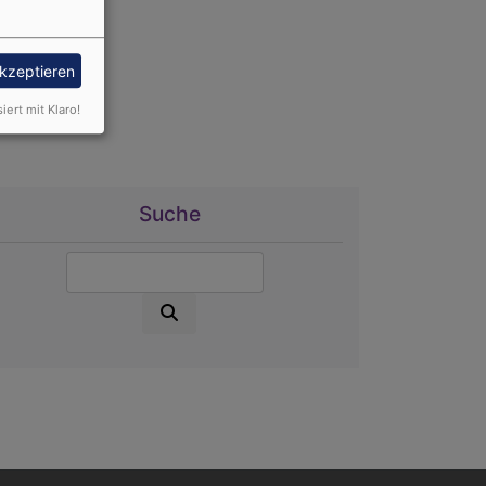
akzeptieren
siert mit Klaro!
Suche
Suche