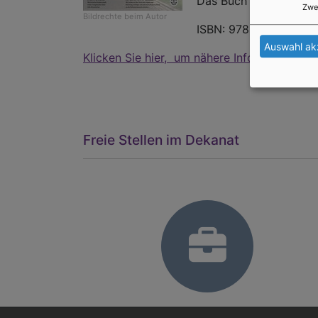
Das Buch ist im örtlic
Zwe
Bildrechte
beim Autor
ISBN: 978-3-374-0374
Auswahl ak
Klicken Sie hier, um nähere Informationen z
Freie Stellen im Dekanat