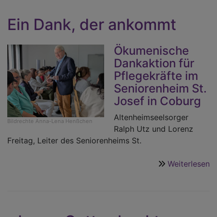
bi
S
Ein Dank, der ankommt
–
ba
Ökumenische
A
le
Dankaktion für
g
Pflegekräfte im
Seniorenheim St.
Josef in Coburg
Altenheimseelsorger
Bildrechte
Anna-Lena Henßchen
Ralph Utz und Lorenz
Freitag, Leiter des Seniorenheims St.
Weiterlesen
ü
E
D
d
a