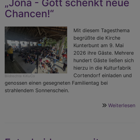
„Jona - Gott schenkt neue
Chancen!“
Mit diesem Tagesthema
begrüßte die Kirche
Kunterbunt am 9. Mai
2026 ihre Gäste. Mehrere
hundert Gäste ließen sich
hierzu in die Kulturfabrik
Cortendorf einladen und
Bildrechte
KiKuCo
genossen einen gesegneten Familientag bei
strahlendem Sonnenschein.
Weiterlesen
ü
„
-
G
s