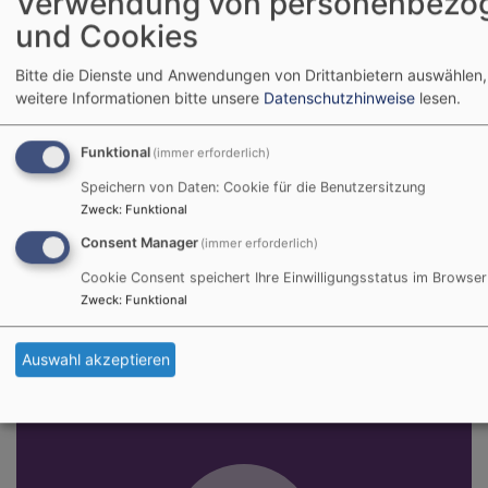
Verwendung von personenbezo
Grub am Forst
Haus der Begegnung, Grub a.Forst
und Cookies
Bitte die Dienste und Anwendungen von Drittanbietern auswählen,
weitere Informationen bitte unsere
Datenschutzhinweise
lesen.
Funktional
(immer erforderlich)
Speichern von Daten: Cookie für die Benutzersitzung
Zweck
:
Funktional
Consent Manager
(immer erforderlich)
Cookie Consent speichert Ihre Einwilligungsstatus im Browser
Zweck
:
Funktional
Radioandachten
Fernsehgottesdienste
Auswahl akzeptieren