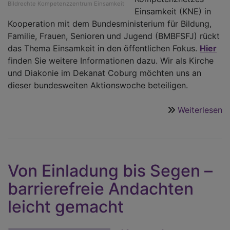
Bildrechte
Kompetenzzentrum Einsamkeit
Einsamkeit (KNE) in
Kooperation mit dem Bundesministerium für Bildung,
Familie, Frauen, Senioren und Jugend (BMBFSFJ) rückt
das Thema Einsamkeit in den öffentlichen Fokus.
Hier
finden Sie weitere Informationen dazu. Wir als Kirche
und Diakonie im Dekanat Coburg möchten uns an
dieser bundesweiten Aktionswoche beteiligen.
Weiterlesen
ü
W
g
d
E
Von Einladung bis Segen –
barrierefreie Andachten
leicht gemacht