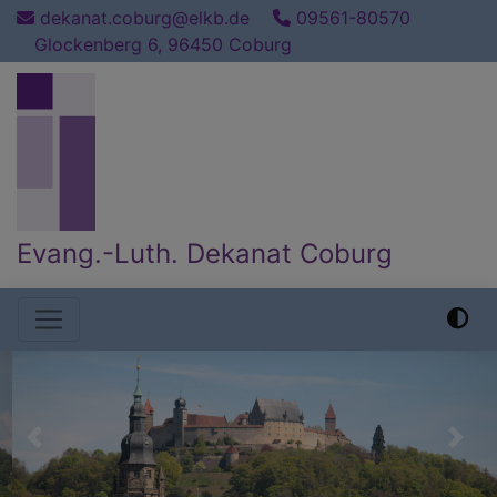
Direkt
dekanat.coburg@elkb.de
09561-80570
zum
Glockenberg 6, 96450 Coburg
Inhalt
Evang.-Luth. Dekanat Coburg
Hauptnavigation
Previous
Nex