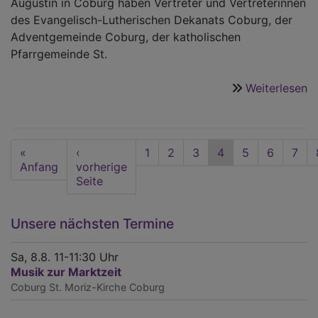
Augustin in Coburg haben Vertreter und Vertreterinnen
des Evangelisch-Lutherischen Dekanats Coburg, der
Adventgemeinde Coburg, der katholischen
Pfarrgemeinde St.
Weiterlesen
ü
E
m
M
Seitennummerierung
First
«
Vorherige
‹
Seite
1
Seite
2
Seite
3
Aktuelle
4
Seite
5
Seite
6
Seit
7
page
Anfang
Seite
vorherige
Seite
Seite
Unsere nächsten Termine
Sa, 8.8. 11-11:30 Uhr
Musik zur Marktzeit
Coburg
St. Moriz-Kirche Coburg